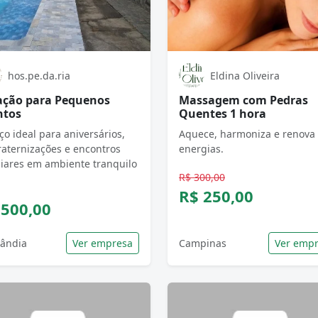
hos.pe.da.ria
Eldina Oliveira
ação para Pequenos
Massagem com Pedras
ntos
Quentes 1 hora
ço ideal para aniversários,
Aquece, harmoniza e renova
raternizações e encontros
energias.
liares em ambiente tranquilo
R$ 300,00
R$ 250,00
 500,00
lândia
Ver empresa
Campinas
Ver emp