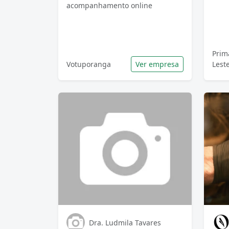
acompanhamento online
Prim
Votuporanga
Ver empresa
Lest
Dra. Ludmila Tavares