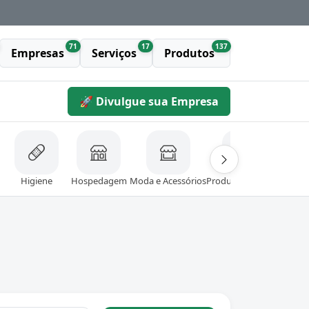
71
17
137
Empresas
Serviços
Produtos
🚀 Divulgue sua Empresa
Higiene
Hospedagem
Moda e Acessórios
Produtos Naturais
Resta