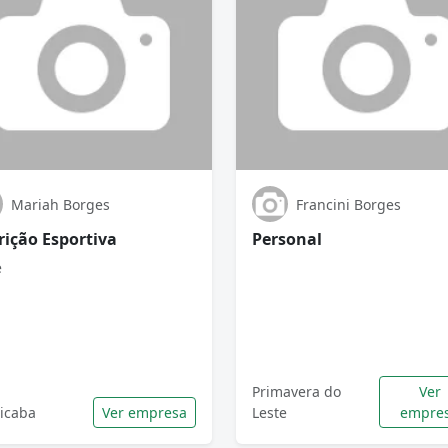
Mariah Borges
Francini Borges
rição Esportiva
Personal
e
Primavera do
Ver
cicaba
Ver empresa
Leste
empre