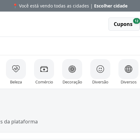
📍 Você está vendo todas as cidades |
Escolher cidade
12
Cupons
Beleza
Comércio
Decoração
Diversão
Diversos
as da plataforma