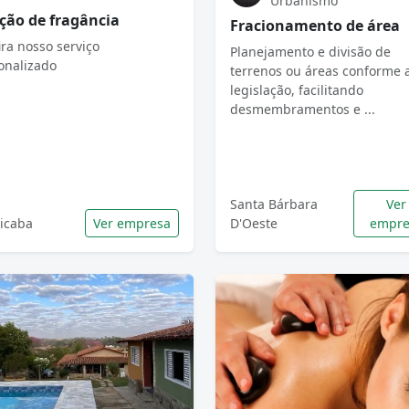
Urbanismo
ção de fragância
Fracionamento de área
ira nosso serviço
Planejamento e divisão de
onalizado
terrenos ou áreas conforme 
legislação, facilitando
desmembramentos e ...
Santa Bárbara
Ver
cicaba
Ver empresa
D'Oeste
empre