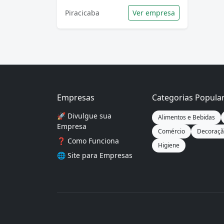
Piracicaba
Ver empresa
Empresas
Categorias Popula
🚀 Divulgue sua
Alimentos e Bebidas
Empresa
Comércio
Decoraç
❓ Como Funciona
Higiene
🌐
Site para Empresas