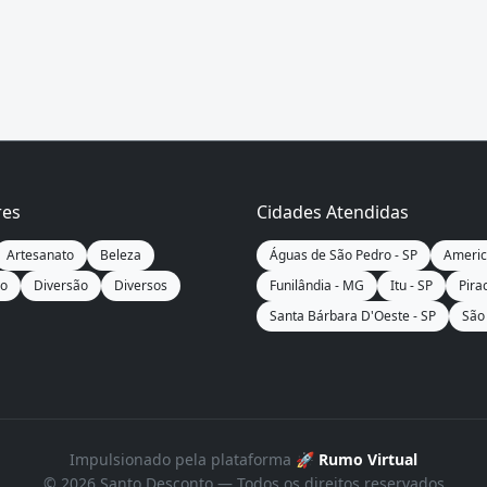
res
Cidades Atendidas
Artesanato
Beleza
Águas de São Pedro - SP
Americ
ão
Diversão
Diversos
Funilândia - MG
Itu - SP
Pira
Santa Bárbara D'Oeste - SP
São 
Impulsionado pela plataforma
🚀 Rumo Virtual
© 2026 Santo Desconto — Todos os direitos reservados