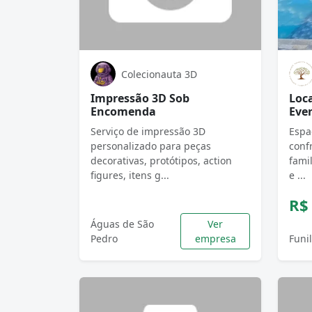
Colecionauta 3D
Impressão 3D Sob
Loc
Encomenda
Eve
Serviço de impressão 3D
Espa
personalizado para peças
conf
decorativas, protótipos, action
fami
figures, itens g...
e ...
R$
Águas de São
Ver
Pedro
empresa
Funi