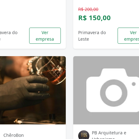
R$ 200,00
R$ 150,00
avera do
Ver
Primavera do
Ver
e
empresa
Leste
empre
PB Arquitetura e
ChêroBon