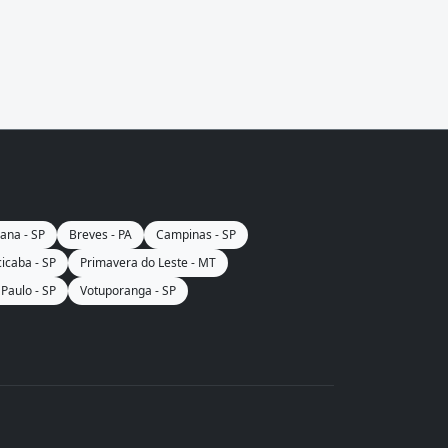
ana - SP
Breves - PA
Campinas - SP
cicaba - SP
Primavera do Leste - MT
Paulo - SP
Votuporanga - SP